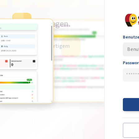
he Prüfung ablegen.
Benutz
 telc und DTZ mit sofortigem
imer)
Passwor
he
ise ansehen