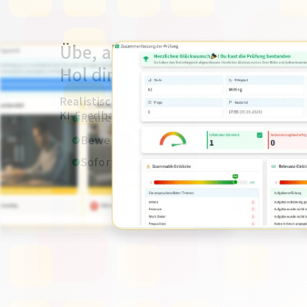
Übe, als würdest du die deutsc
Hol dir dein Zertifikat.
Realistische Prüfungssimulationen für Goethe,
KI-Feedback in Ihrer Sprache.
Reale Prüfungsbedingungen (Vollbild + T
Bewertung nach offiziellen Kriterien
Sofortiges Feedback in Ihrer Muttersprac
Mehr erfahren
Pre