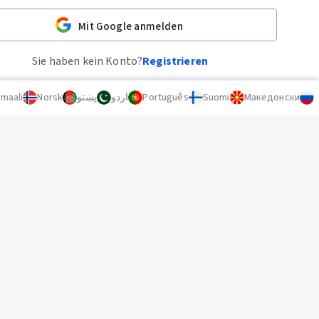
Mit Google anmelden
Sie haben kein Konto?
Registrieren
aali
Norsk
پښتو
اردو
Português
Suomi
Македонски
Ру