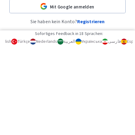
Mit Google anmelden
Sie haben kein Konto?
Registrieren
Sofortiges Feedback in 18 Sprachen:
nglish
Türkçe
Nederlands
العربية
Українська
فارسی
Espa